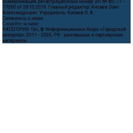
коммуникаций, регистрационный номер ЭЛ № ФС 77 -
77030 от 28.10.2019. Главный редактор: Китаев Олег
Александрович. Учредитель: Китаев О. А.
Свяжитесь с нами:
news@cityreporter.ru
Следуйте за нами
КАТЕГОРИЯ 16+, © Информационное бюро «Городской
репортёр» 2011 - 2026, PR - рекламные и партнерские
материалы.