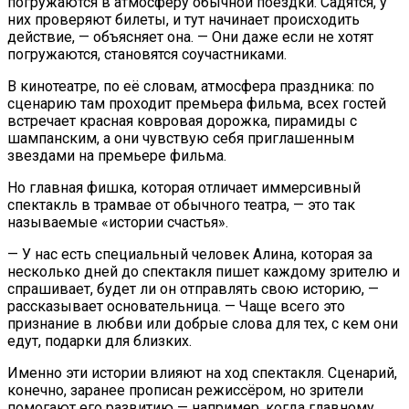
погружаются в атмосферу обычной поездки. Садятся, у
них проверяют билеты, и тут начинает происходить
действие, — объясняет она. — Они даже если не хотят
погружаются, становятся соучастниками.
В кинотеатре, по её словам, атмосфера праздника: по
сценарию там проходит премьера фильма, всех гостей
встречает красная ковровая дорожка, пирамиды с
шампанским, а они чувствую себя приглашенным
звездами на премьере фильма.
Но главная фишка, которая отличает иммерсивный
спектакль в трамвае от обычного театра, — это так
называемые «истории счастья».
— У нас есть специальный человек Алина, которая за
несколько дней до спектакля пишет каждому зрителю и
спрашивает, будет ли он отправлять свою историю, —
рассказывает основательница. — Чаще всего это
признание в любви или добрые слова для тех, с кем они
едут, подарки для близких.
Именно эти истории влияют на ход спектакля. Сценарий,
конечно, заранее прописан режиссёром, но зрители
помогают его развитию — например, когда главному