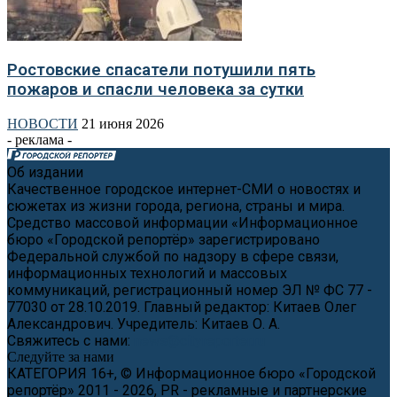
Ростовские спасатели потушили пять
пожаров и спасли человека за сутки
НОВОСТИ
21 июня 2026
- реклама -
Об издании
Качественное городское интернет-СМИ о новостях и
сюжетах из жизни города, региона, страны и мира.
Средство массовой информации «Информационное
бюро «Городской репортёр» зарегистрировано
Федеральной службой по надзору в сфере связи,
информационных технологий и массовых
коммуникаций, регистрационный номер ЭЛ № ФС 77 -
77030 от 28.10.2019. Главный редактор: Китаев Олег
Александрович. Учредитель: Китаев О. А.
Свяжитесь с нами:
news@cityreporter.ru
Следуйте за нами
КАТЕГОРИЯ 16+, © Информационное бюро «Городской
репортёр» 2011 - 2026, PR - рекламные и партнерские