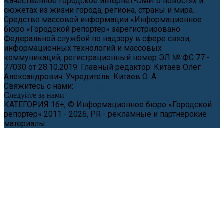
Качественное городское интернет-СМИ о новостях и
сюжетах из жизни города, региона, страны и мира.
Средство массовой информации «Информационное
бюро «Городской репортёр» зарегистрировано
Федеральной службой по надзору в сфере связи,
информационных технологий и массовых
коммуникаций, регистрационный номер ЭЛ № ФС 77 -
77030 от 28.10.2019. Главный редактор: Китаев Олег
Александрович. Учредитель: Китаев О. А.
Свяжитесь с нами:
news@cityreporter.ru
Следуйте за нами
КАТЕГОРИЯ 16+, © Информационное бюро «Городской
репортёр» 2011 - 2026, PR - рекламные и партнерские
материалы.