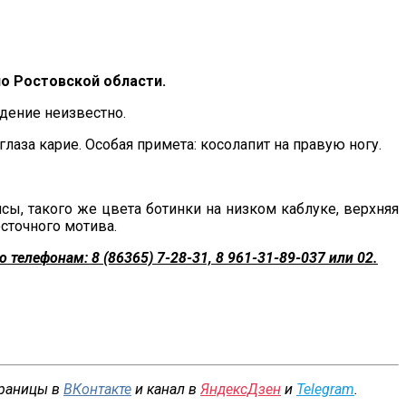
о Ростовской области.
дение неизвестно.
лаза карие. Особая примета: косолапит на правую ногу.
, такого же цвета ботинки на низком каблуке, верхняя
сточного мотива.
елефонам: 8 (86365) 7-28-31, 8 961-31-89-037 или 02.
траницы в
ВКонтакте
и канал в
ЯндексДзен
и
Telegram
.