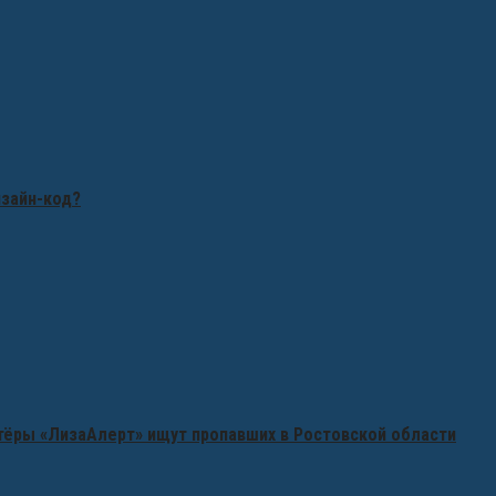
изайн-код?
нтёры «ЛизаАлерт» ищут пропавших в Ростовской области