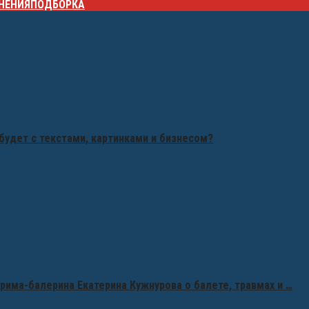
НЕНИЯ
ПОДБОРКА
будет с текстами, картинками и бизнесом?
рима-балерина Екатерина Кужнурова о балете, травмах и …