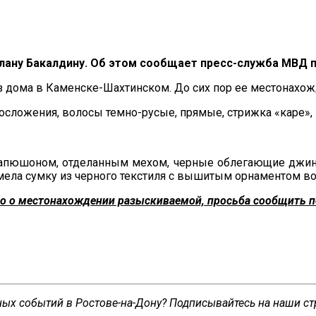
лану Бакалдину. Об этом сообщает пресс-служба МВД п
з дома в Каменске-Шахтинском. До сих пор ее местонахож
лосложения, волосы темно-русые, прямые, стрижка «каре», г
апюшоном, отделанным мехом, черные облегающие джинсы
имела сумку из черного текстиля с вышитым орнаментом во
 о местонахождении разыскиваемой, просьба сообщить по т
сных событий в Ростове-на-Дону? Подписывайтесь на наши с