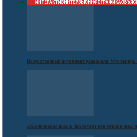
ВСЕ
ИНТЕРАКТИВ
ИНТЕРВЬЮ
ИНФОГРАФИКА
ОБЪЯС
Искусственный интеллект узаконили. Что теперь 
«Сценическая жизнь пролетает как мгновение»: п