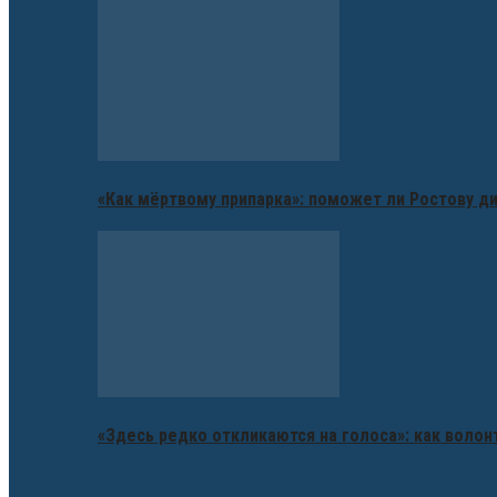
«Как мёртвому припарка»: поможет ли Ростову д
«Здесь редко откликаются на голоса»: как воло