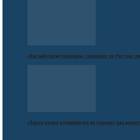
«Как мёртвому припарка»: поможет ли Ростову д
«Здесь редко откликаются на голоса»: как воло