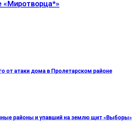
е «Миротворца*»
о от атаки дома в Пролетарском районе
енные районы и упавший на землю щит «Выборы»