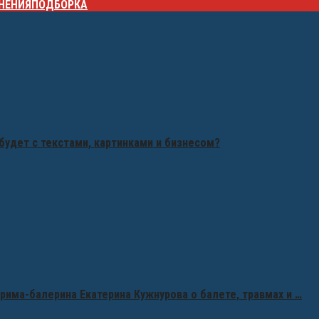
НЕНИЯ
ПОДБОРКА
будет с текстами, картинками и бизнесом?
рима-балерина Екатерина Кужнурова о балете, травмах и …