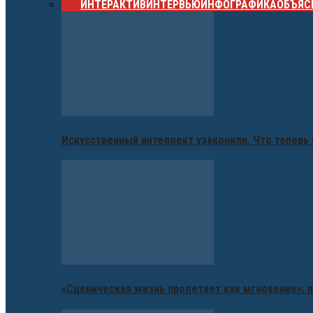
ВСЕ
ИНТЕРАКТИВ
ИНТЕРВЬЮ
ИНФОГРАФИКА
ОБЪЯС
Искусственный интеллект узаконили. Что теперь 
«Сценическая жизнь пролетает как мгновение»: п