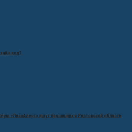
изайн-код?
нтёры «ЛизаАлерт» ищут пропавших в Ростовской области