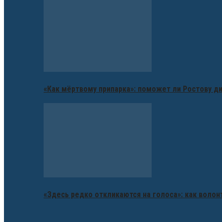
«Как мёртвому припарка»: поможет ли Ростову д
«Здесь редко откликаются на голоса»: как воло