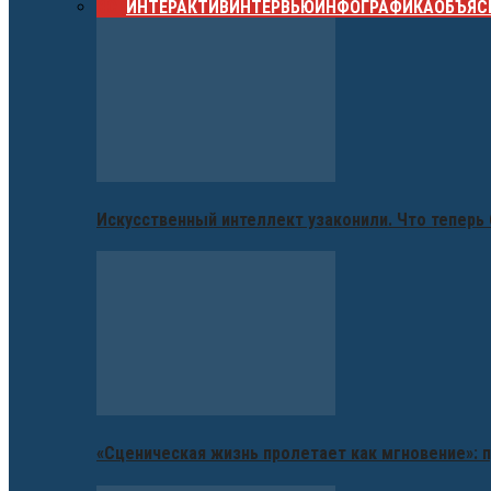
ВСЕ
ИНТЕРАКТИВ
ИНТЕРВЬЮ
ИНФОГРАФИКА
ОБЪЯС
Искусственный интеллект узаконили. Что теперь 
«Сценическая жизнь пролетает как мгновение»: п