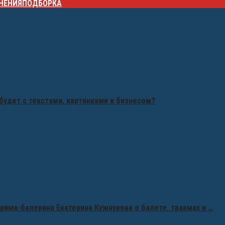
НЕНИЯ
ПОДБОРКА
будет с текстами, картинками и бизнесом?
рима-балерина Екатерина Кужнурова о балете, травмах и …