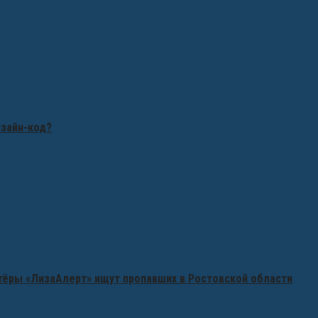
изайн-код?
нтёры «ЛизаАлерт» ищут пропавших в Ростовской области