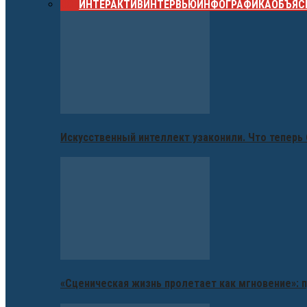
ВСЕ
ИНТЕРАКТИВ
ИНТЕРВЬЮ
ИНФОГРАФИКА
ОБЪЯС
Искусственный интеллект узаконили. Что теперь 
«Сценическая жизнь пролетает как мгновение»: п