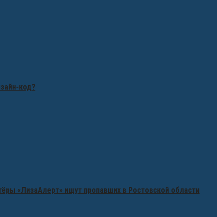
изайн-код?
нтёры «ЛизаАлерт» ищут пропавших в Ростовской области