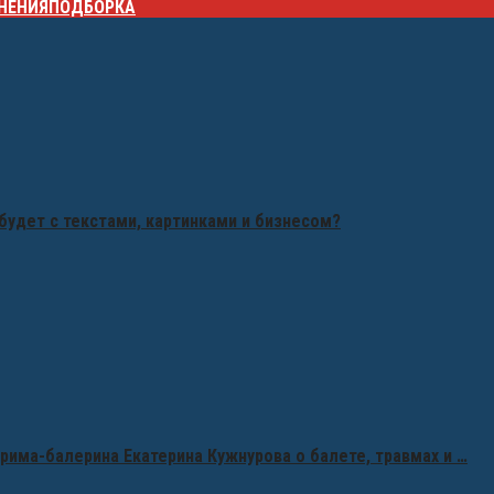
НЕНИЯ
ПОДБОРКА
будет с текстами, картинками и бизнесом?
рима-балерина Екатерина Кужнурова о балете, травмах и …