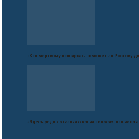
«Как мёртвому припарка»: поможет ли Ростову д
«Здесь редко откликаются на голоса»: как воло