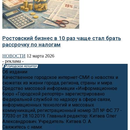
Ростовский бизнес в 10 раз чаще стал брать
рассрочку по налогам
НОВОСТИ
12 марта 2026
- реклама -
Об издании
Качественное городское интернет-СМИ о новостях и
сюжетах из жизни города, региона, страны и мира.
Средство массовой информации «Информационное
бюро «Городской репортёр» зарегистрировано
Федеральной службой по надзору в сфере связи,
информационных технологий и массовых
коммуникаций, регистрационный номер ЭЛ № ФС 77 -
77030 от 28.10.2019. Главный редактор: Китаев Олег
Александрович. Учредитель: Китаев О. А.
Свяжитесь с нами:
news@cityreporter.ru