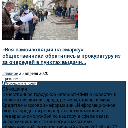
«Вся самоизоляция на смарку»:
общественники обратились в прокуратуру из-
за очередей в пунктах выдачи...
Главное
25 апреля 2020
- реклама -
Об издании
Качественное городское интернет-СМИ о новостях и
сюжетах из жизни города, региона, страны и мира.
Средство массовой информации «Информационное
бюро «Городской репортёр» зарегистрировано
Федеральной службой по надзору в сфере связи,
информационных технологий и массовых
коммуникаций, регистрационный номер ЭЛ № ФС 77 -