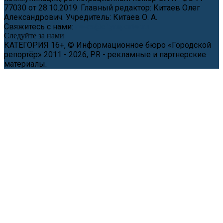
77030 от 28.10.2019. Главный редактор: Китаев Олег
Александрович. Учредитель: Китаев О. А.
Свяжитесь с нами:
news@cityreporter.ru
Следуйте за нами
КАТЕГОРИЯ 16+, © Информационное бюро «Городской
репортёр» 2011 - 2026, PR - рекламные и партнерские
материалы.