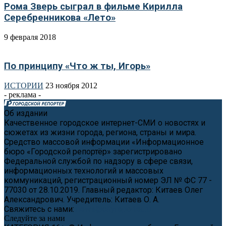
Рома Зверь сыграл в фильме Кирилла
Серебренникова «Лето»
9 февраля 2018
По принципу «Что ж ты, Игорь»
ИСТОРИИ
23 ноября 2012
- реклама -
Об издании
Качественное городское интернет-СМИ о новостях и
сюжетах из жизни города, региона, страны и мира.
Средство массовой информации «Информационное
бюро «Городской репортёр» зарегистрировано
Федеральной службой по надзору в сфере связи,
информационных технологий и массовых
коммуникаций, регистрационный номер ЭЛ № ФС 77 -
77030 от 28.10.2019. Главный редактор: Китаев Олег
Александрович. Учредитель: Китаев О. А.
Свяжитесь с нами:
news@cityreporter.ru
Следуйте за нами