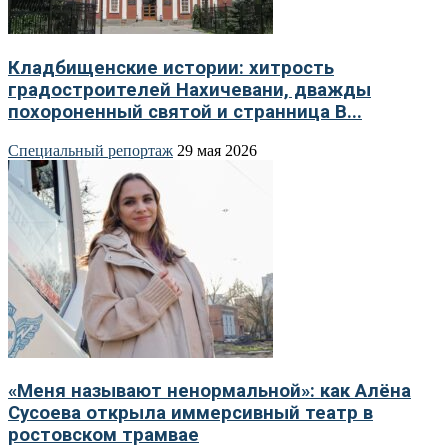
Кладбищенские истории: хитрость
градостроителей Нахичевани, дважды
похороненный святой и странница В...
Специальный репортаж
29 мая 2026
«Меня называют ненормальной»: как Алёна
Сусоева открыла иммерсивный театр в
ростовском трамвае