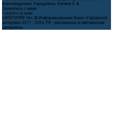
Александрович. Учредитель: Китаев О. А.
Свяжитесь с нами:
news@cityreporter.ru
Следуйте за нами
КАТЕГОРИЯ 16+, © Информационное бюро «Городской
репортёр» 2011 - 2026, PR - рекламные и партнерские
материалы.