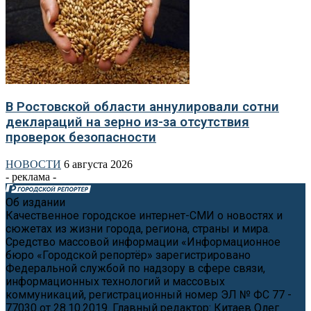
В Ростовской области аннулировали сотни
деклараций на зерно из-за отсутствия
проверок безопасности
НОВОСТИ
6 августа 2026
- реклама -
Об издании
Качественное городское интернет-СМИ о новостях и
сюжетах из жизни города, региона, страны и мира.
Средство массовой информации «Информационное
бюро «Городской репортёр» зарегистрировано
Федеральной службой по надзору в сфере связи,
информационных технологий и массовых
коммуникаций, регистрационный номер ЭЛ № ФС 77 -
77030 от 28.10.2019. Главный редактор: Китаев Олег