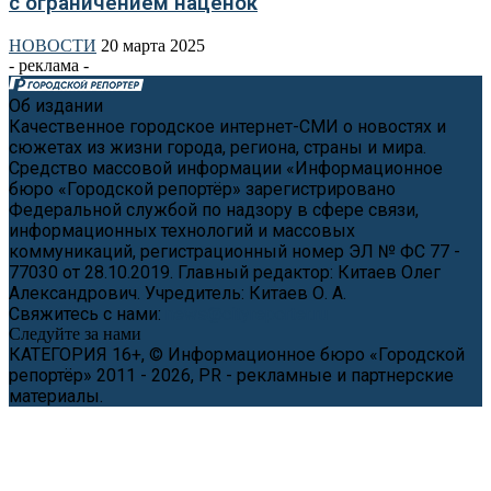
с ограничением наценок
НОВОСТИ
20 марта 2025
- реклама -
Об издании
Качественное городское интернет-СМИ о новостях и
сюжетах из жизни города, региона, страны и мира.
Средство массовой информации «Информационное
бюро «Городской репортёр» зарегистрировано
Федеральной службой по надзору в сфере связи,
информационных технологий и массовых
коммуникаций, регистрационный номер ЭЛ № ФС 77 -
77030 от 28.10.2019. Главный редактор: Китаев Олег
Александрович. Учредитель: Китаев О. А.
Свяжитесь с нами:
news@cityreporter.ru
Следуйте за нами
КАТЕГОРИЯ 16+, © Информационное бюро «Городской
репортёр» 2011 - 2026, PR - рекламные и партнерские
материалы.