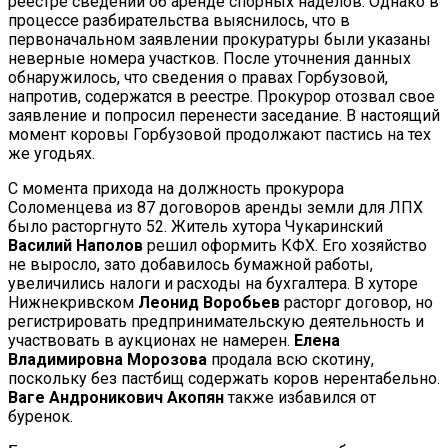
реестре сведений об аренде спорных наделов. Однако в
процессе разбирательства выяснилось, что в
первоначальном заявлении прокуратуры были указаны
неверные номера участков. После уточнения данных
обнаружилось, что сведения о правах Горбузовой,
напротив, содержатся в реестре. Прокурор отозвал свое
заявление и попросил перенести заседание. В настоящий
момент коровы Горбузовой продолжают пастись на тех
же угодьях.
С момента прихода на должность прокурора
Соломенцева из 87 договоров аренды земли для ЛПХ
было расторгнуто 52. Житель хутора Чукаринский
Василий Наполов
решил оформить КФХ. Его хозяйство
не выросло, зато добавилось бумажной работы,
увеличились налоги и расходы на бухгалтера. В хуторе
Нижнекривском
Леонид Воробьев
расторг договор, но
регистрировать предпринимательскую деятельность и
участвовать в аукционах не намерен.
Елена
Владимировна Морозова
продала всю скотину,
поскольку без пастбищ содержать коров нерентабельно.
Ваге Андроникович Акопян
также избавился от
буренок.