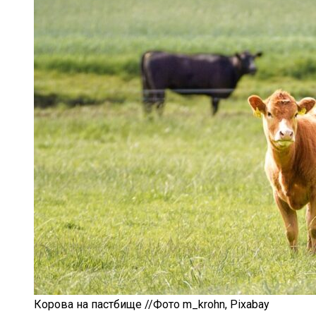
Корова на пастбище //Фото m_krohn, Pixabay