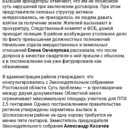
Бывшие арендаторы отмечают, что им не объяснили
суть нарушений при заключении договоров. При этом
представители силовых структур активно
интересовались, не приходилось ли людям давать
взятки за получение земли. Жителей вызывают в
прокуратуру, Следственный комитет и ФСБ, домой
приходит полиция. В районе возбуждено уголовное дело
по факту превышения должностных полномочий.
Начальник отдела имущественных и земельных
отношений
Елена Овчелупова
рассказала, что после
допроса в качестве свидетеля к ней пришли с обыском,
а в постановлении она уже фигурировала как
обвиняемая.
В администрации района утверждают, что
консультировались с Законодательным собранием
Ростовской области. Суть проблемы — в противоречии
между двумя документами. Областной закон
ограничивает максимальную площадь участков для ЛПХ
2,5 гектарами. Однако постановлением правительства
региона утверждены нормативы выпаса: в
Шолоховском районе на одну корову требуется не
менее пяти гектаров. Заместитель председателя
Законодательного собрания
Александр Косачев