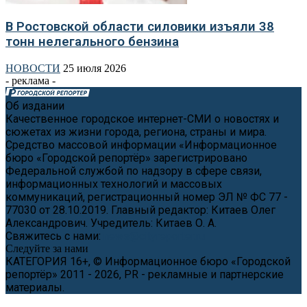
В Ростовской области силовики изъяли 38
тонн нелегального бензина
НОВОСТИ
25 июля 2026
- реклама -
Об издании
Качественное городское интернет-СМИ о новостях и
сюжетах из жизни города, региона, страны и мира.
Средство массовой информации «Информационное
бюро «Городской репортёр» зарегистрировано
Федеральной службой по надзору в сфере связи,
информационных технологий и массовых
коммуникаций, регистрационный номер ЭЛ № ФС 77 -
77030 от 28.10.2019. Главный редактор: Китаев Олег
Александрович. Учредитель: Китаев О. А.
Свяжитесь с нами:
news@cityreporter.ru
Следуйте за нами
КАТЕГОРИЯ 16+, © Информационное бюро «Городской
репортёр» 2011 - 2026, PR - рекламные и партнерские
материалы.