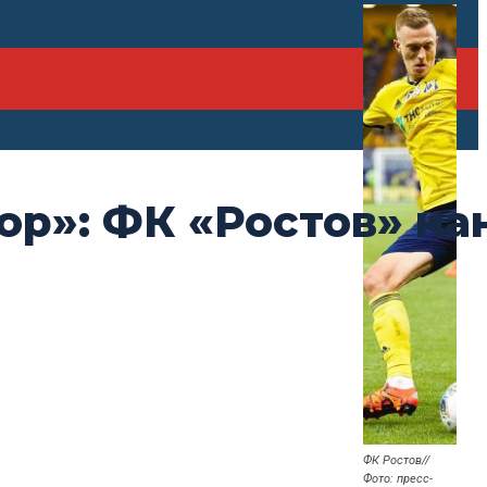
ор»: ФК «Ростов» на
ФК Ростов//
Фото: пресс-