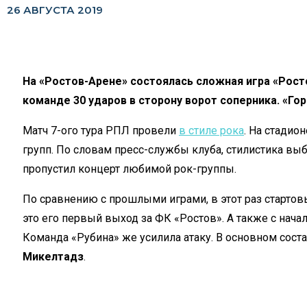
26 АВГУСТА 2019
На
«
Ростов-Арене
»
состоялась сложная игра
«
Рост
команде 30 ударов в
сторону ворот соперника.
«
Гор
Матч
7-ого
тура РПЛ провели
в
стиле рока
. На
стадионе
групп
. По
словам
пресс-службы
клуба, стилистика вы
пропустил концерт любимой
рок-группы
.
По сравнению с прошлыми играми, в этот раз старто
это его первый выход за
ФК
«
Ростов
»
. А
также с
начал
Команда
«
Рубина
»
же усилила атаку. В
основном сост
Микелтадз
.