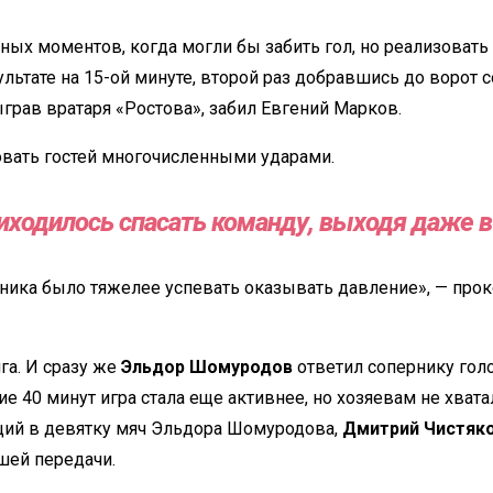
ных моментов, когда могли
бы забить гол, но реализовать
ультате на
15-ой
минуте, второй раз добравшись до
ворот 
ыграв вратаря
«
Ростова
»
, забил Евгений Марков.
вать гостей многочисленными ударами.
иходилось спасать команду, выходя даже в
ника было тяжелее успевать оказывать давление
»
,
—
прок
га. И
сразу
же
Эльдор Шомуродов
ответил сопернику голо
ие 40
минут игра стала еще активнее, но
хозяевам не
хвата
щий в
девятку мяч Эльдора Шомуродова,
Дмитрий Чистяк
шей передачи.