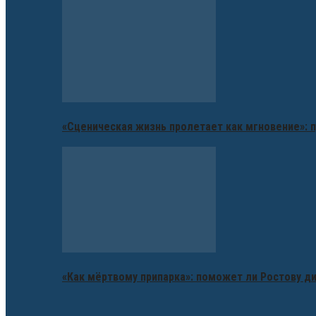
«Сценическая жизнь пролетает как мгновение»: п
«Как мёртвому припарка»: поможет ли Ростову д