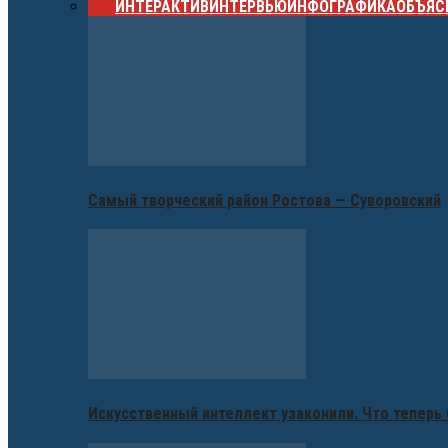
ВСЕ
ИНТЕРАКТИВ
ИНТЕРВЬЮ
ИНФОГРАФИКА
ОБЪЯС
Самый творческий район Ростова — Суворовский
Искусственный интеллект узаконили. Что теперь 