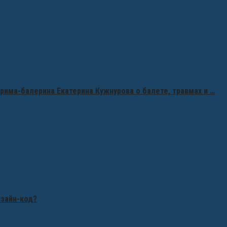
рима-балерина Екатерина Кужнурова о балете, травмах и …
изайн-код?