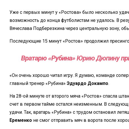
Уже с
первых минут у
«
Ростова
»
было несколько удач
возможность до
конца футболистам не удалось. В
рез
Вячеслава Подберезкина через центральную зону, об
Последующие 15
минут
«
Ростов
»
продолжил пресинго
Вратарю
«
Рубина
»
Юрию Дюпину
пр
«
Он
очень хорошо читал игру. Я
думаю, команде сопер
главный тренер
«
Рубина
»
Эдуардо Докампо
.
На
28-ой
минуте от
второго мяча
«
Ростов
»
спасла штан
счет в
первом тайме остался неизменным. В
следующ
удачи. Так, вратарь
«
Рубина
»
с
трудом остановил летя
Еременко
не
смог отправить мяч в
ворота после хоро