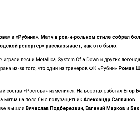
ова
»
и
«
Рубина
»
. Матч в
рок-н-рольном
стиле собрал бол
одской репортер
»
рассказывает, как это было.
 играли песни Metallica, System Of
a
Down и
других легенд
брана
из-за
того, что один из
тренеров ФК
«
Рубин
»
Роман Ш
вый состав
«
Ростова
»
изменился. На
воротах работал
Егор Б
а матча на
поле был полузащитник
Александр Саплинов
.
аве вышли
Вячеслав Подберезкин
,
Евгений Марков
и
Бек