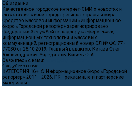
Об издании
Качественное городское интернет-СМИ о новостях и
сюжетах из жизни города, региона, страны и мира.
Средство массовой информации «Информационное
бюро «Городской репортёр» зарегистрировано
Федеральной службой по надзору в сфере связи,
информационных технологий и массовых
коммуникаций, регистрационный номер ЭЛ № ФС 77 -
77030 от 28.10.2019. Главный редактор: Китаев Олег
Александрович. Учредитель: Китаев О. А.
Свяжитесь с нами:
news@cityreporter.ru
Следуйте за нами
КАТЕГОРИЯ 16+, © Информационное бюро «Городской
репортёр» 2011 - 2026, PR - рекламные и партнерские
материалы.