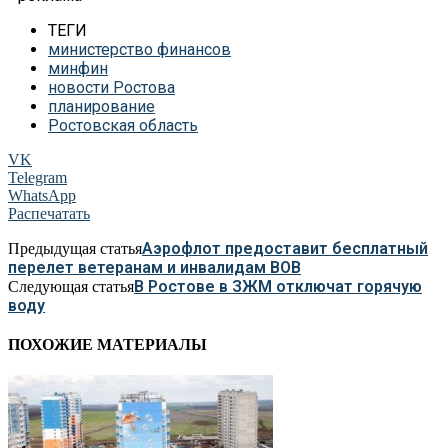
ТЕГИ
министерство финансов
минфин
новости Ростова
планирование
Ростовская область
VK
Telegram
WhatsApp
Распечатать
Аэрофлот предоставит бесплатный
Предыдущая статья
перелет ветеранам и инвалидам ВОВ
В Ростове в ЗЖМ отключат горячую
Следующая статья
воду
ПОХОЖИЕ МАТЕРИАЛЫ