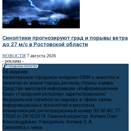
Синоптики прогнозируют град и порывы ветра
до 27 м/с в Ростовской области
НОВОСТИ
7 августа 2026
- реклама -
Об издании
Качественное городское интернет-СМИ о новостях и
сюжетах из жизни города, региона, страны и мира.
Средство массовой информации «Информационное
бюро «Городской репортёр» зарегистрировано
Федеральной службой по надзору в сфере связи,
информационных технологий и массовых
коммуникаций, регистрационный номер ЭЛ № ФС 77 -
77030 от 28.10.2019. Главный редактор: Китаев Олег
Александрович. Учредитель: Китаев О. А.
Свяжитесь с нами:
news@cityreporter.ru