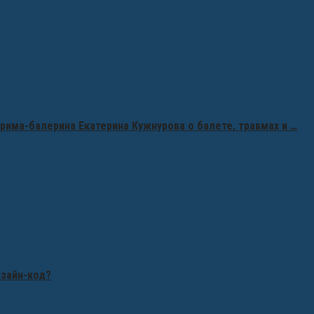
рима-балерина Екатерина Кужнурова о балете, травмах и …
изайн-код?