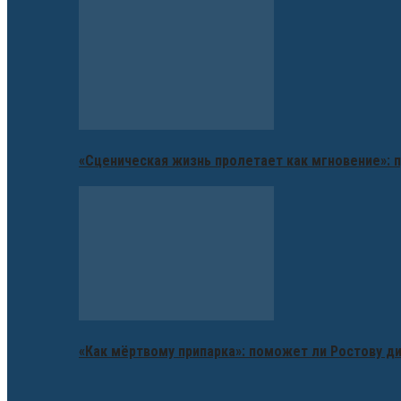
«Сценическая жизнь пролетает как мгновение»: п
«Как мёртвому припарка»: поможет ли Ростову д