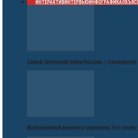
ВСЕ
ИНТЕРАКТИВ
ИНТЕРВЬЮ
ИНФОГРАФИКА
ОБЪЯС
Самый творческий район Ростова — Суворовский
Искусственный интеллект узаконили. Что теперь 