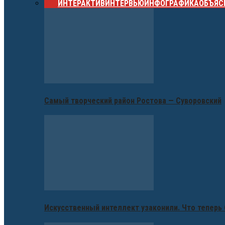
ВСЕ
ИНТЕРАКТИВ
ИНТЕРВЬЮ
ИНФОГРАФИКА
ОБЪЯС
Самый творческий район Ростова — Суворовский
Искусственный интеллект узаконили. Что теперь 