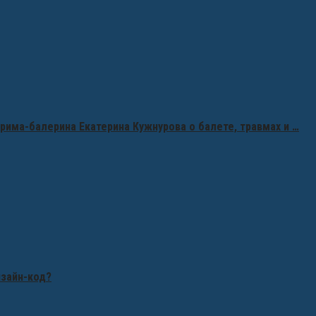
рима-балерина Екатерина Кужнурова о балете, травмах и …
изайн-код?