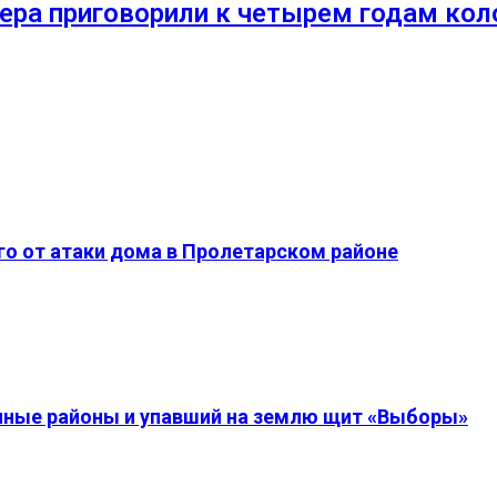
ера приговорили к четырем годам кол
о от атаки дома в Пролетарском районе
енные районы и упавший на землю щит «Выборы»