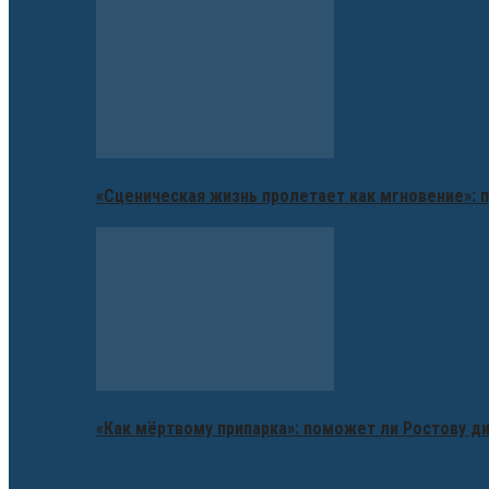
«Сценическая жизнь пролетает как мгновение»: п
«Как мёртвому припарка»: поможет ли Ростову д