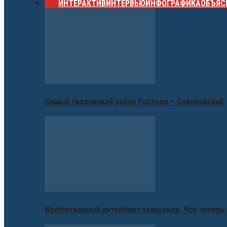
ВСЕ
ИНТЕРАКТИВ
ИНТЕРВЬЮ
ИНФОГРАФИКА
ОБЪЯС
Самый творческий район Ростова — Суворовский
Искусственный интеллект узаконили. Что теперь 