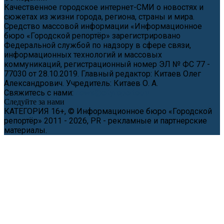
Качественное городское интернет-СМИ о новостях и
сюжетах из жизни города, региона, страны и мира.
Средство массовой информации «Информационное
бюро «Городской репортёр» зарегистрировано
Федеральной службой по надзору в сфере связи,
информационных технологий и массовых
коммуникаций, регистрационный номер ЭЛ № ФС 77 -
77030 от 28.10.2019. Главный редактор: Китаев Олег
Александрович. Учредитель: Китаев О. А.
Свяжитесь с нами:
news@cityreporter.ru
Следуйте за нами
КАТЕГОРИЯ 16+, © Информационное бюро «Городской
репортёр» 2011 - 2026, PR - рекламные и партнерские
материалы.