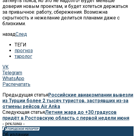
затянуть пояса, но это не надолго! Будет меньше
доверия новым проектам, и будет хотеться держаться
за привычное: работу, сбережения. Возможна
скрытность и нежелание делиться планами даже с
близкими.
назад
След
ТЕГИ
прогноз
таролог
VK
Telegram
WhatsApp
Распечатать
Предыдущая статья
Российские авиакомпании вывезли
из Турции более 2 тысяч туристов, застрявших из-за
отмены рейсов Air Anka
Следующая статья
Летняя жара до +30 градусов
придёт в Ростовскую область с первой недели июня
- реклама -
Об издании