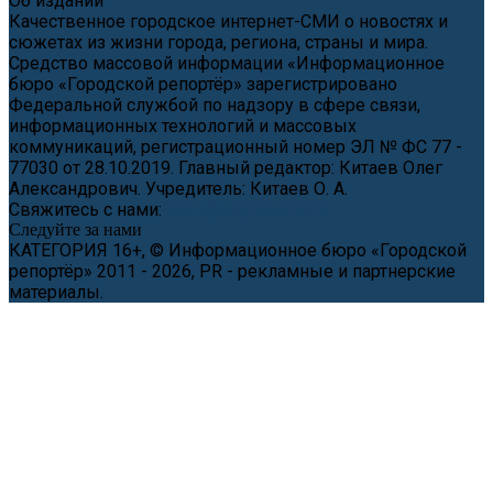
Об издании
Качественное городское интернет-СМИ о новостях и
сюжетах из жизни города, региона, страны и мира.
Средство массовой информации «Информационное
бюро «Городской репортёр» зарегистрировано
Федеральной службой по надзору в сфере связи,
информационных технологий и массовых
коммуникаций, регистрационный номер ЭЛ № ФС 77 -
77030 от 28.10.2019. Главный редактор: Китаев Олег
Александрович. Учредитель: Китаев О. А.
Свяжитесь с нами:
news@cityreporter.ru
Следуйте за нами
КАТЕГОРИЯ 16+, © Информационное бюро «Городской
репортёр» 2011 - 2026, PR - рекламные и партнерские
материалы.