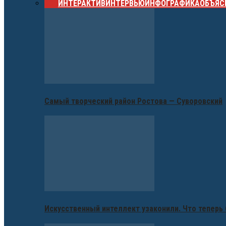
ВСЕ
ИНТЕРАКТИВ
ИНТЕРВЬЮ
ИНФОГРАФИКА
ОБЪЯС
Самый творческий район Ростова — Суворовский
Искусственный интеллект узаконили. Что теперь 