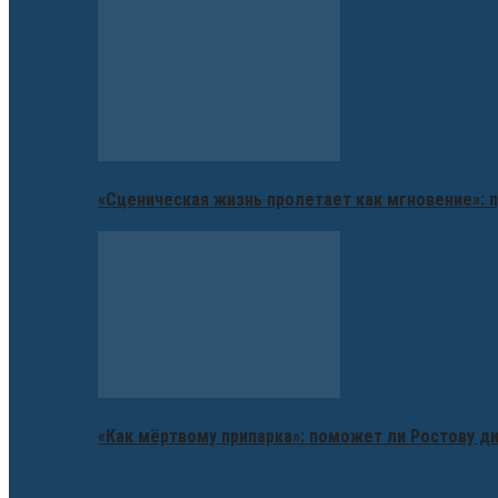
«Сценическая жизнь пролетает как мгновение»: п
«Как мёртвому припарка»: поможет ли Ростову д