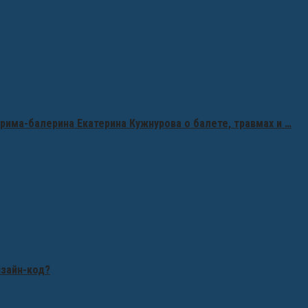
рима-балерина Екатерина Кужнурова о балете, травмах и …
изайн-код?