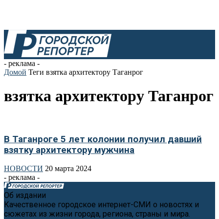
- реклама -
Домой
Теги
взятка архитектору Таганрог
взятка архитектору Таганрог
В Таганроге 5 лет колонии получил давший
взятку архитектору мужчина
НОВОСТИ
20 марта 2024
- реклама -
Об издании
Качественное городское интернет-СМИ о новостях и
сюжетах из жизни города, региона, страны и мира.