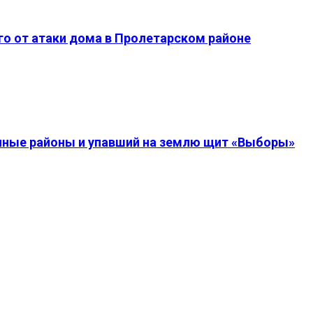
о от атаки дома в Пролетарском районе
енные районы и упавший на землю щит «Выборы»