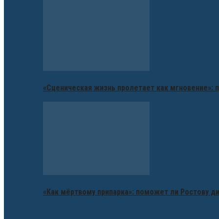
«Сценическая жизнь пролетает как мгновение»: п
«Как мёртвому припарка»: поможет ли Ростову д