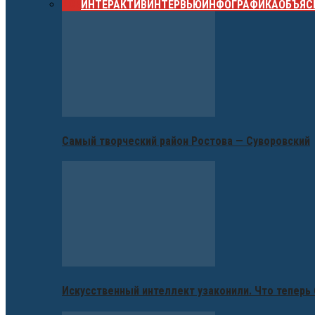
ВСЕ
ИНТЕРАКТИВ
ИНТЕРВЬЮ
ИНФОГРАФИКА
ОБЪЯС
Самый творческий район Ростова — Суворовский
Искусственный интеллект узаконили. Что теперь 