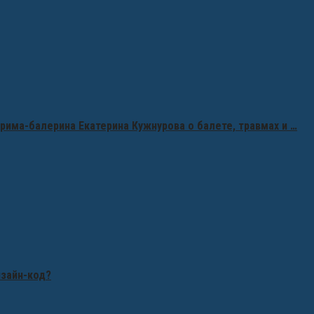
рима-балерина Екатерина Кужнурова о балете, травмах и …
изайн-код?