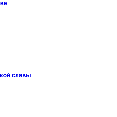
рве
ской славы