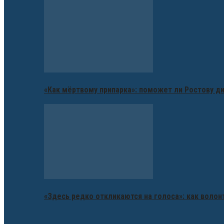
«Как мёртвому припарка»: поможет ли Ростову д
«Здесь редко откликаются на голоса»: как воло