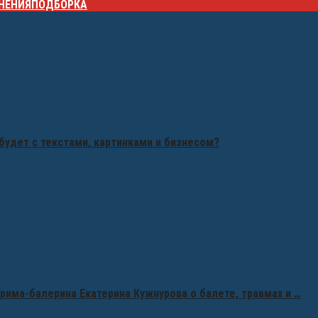
НЕНИЯ
ПОДБОРКА
будет с текстами, картинками и бизнесом?
рима-балерина Екатерина Кужнурова о балете, травмах и …