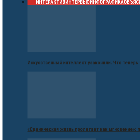
ВСЕ
ИНТЕРАКТИВ
ИНТЕРВЬЮ
ИНФОГРАФИКА
ОБЪЯС
Искусственный интеллект узаконили. Что теперь 
«Сценическая жизнь пролетает как мгновение»: п