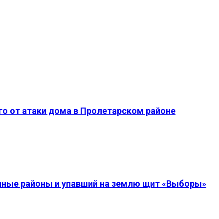
о от атаки дома в Пролетарском районе
енные районы и упавший на землю щит «Выборы»