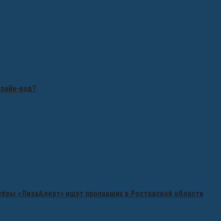
изайн-код?
нтёры «ЛизаАлерт» ищут пропавших в Ростовской области