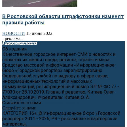
В Ростовской области штрафстоянки изменят
правила работы
НОВОСТИ
15 июня 2022
- реклама -
Об издании
Качественное городское интернет-СМИ о новостях и
сюжетах из жизни города, региона, страны и мира.
Средство массовой информации «Информационное
бюро «Городской репортёр» зарегистрировано
Федеральной службой по надзору в сфере связи,
информационных технологий и массовых
коммуникаций, регистрационный номер ЭЛ № ФС 77 -
77030 от 28.10.2019. Главный редактор: Китаев Олег
Александрович. Учредитель: Китаев О. А.
Свяжитесь с нами:
news@cityreporter.ru
Следуйте за нами
КАТЕГОРИЯ 16+, © Информационное бюро «Городской
репортёр» 2011 - 2026, PR - рекламные и партнерские
материалы.