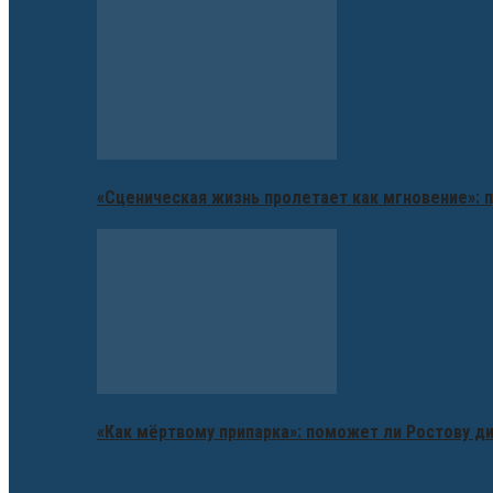
«Сценическая жизнь пролетает как мгновение»: п
«Как мёртвому припарка»: поможет ли Ростову д