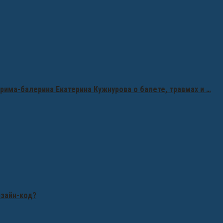
рима-балерина Екатерина Кужнурова о балете, травмах и …
изайн-код?