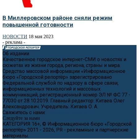
В Миллеровском районе сняли режим
повышенной готовности
НОВОСТИ
18 мая 2023
- реклама -
Об издании
Качественное городское интернет-СМИ о новостях и
сюжетах из жизни города, региона, страны и мира.
Средство массовой информации «Информационное
бюро «Городской репортёр» зарегистрировано
Федеральной службой по надзору в сфере связи,
информационных технологий и массовых
коммуникаций, регистрационный номер ЭЛ № ФС 77 -
77030 от 28.10.2019. Главный редактор: Китаев Олег
Александрович. Учредитель: Китаев О. А.
Свяжитесь с нами:
news@cityreporter.ru
Следуйте за нами
КАТЕГОРИЯ 16+, © Информационное бюро «Городской
репортёр» 2011 - 2026, PR - рекламные и партнерские
материалы.