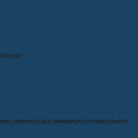
изайн-код?
нтёры «ЛизаАлерт» ищут пропавших в Ростовской области