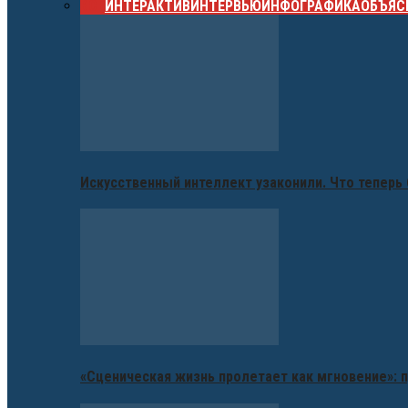
ВСЕ
ИНТЕРАКТИВ
ИНТЕРВЬЮ
ИНФОГРАФИКА
ОБЪЯС
Искусственный интеллект узаконили. Что теперь 
«Сценическая жизнь пролетает как мгновение»: п