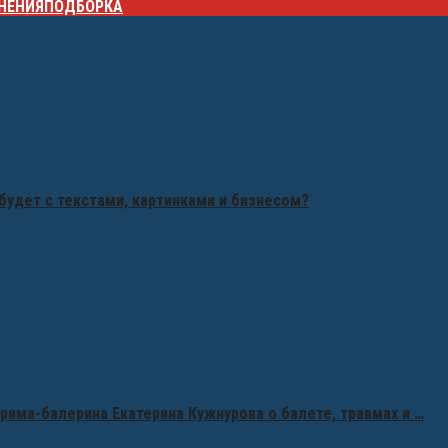
НЕНИЯ
ПОДБОРКА
будет с текстами, картинками и бизнесом?
рима-балерина Екатерина Кужнурова о балете, травмах и …