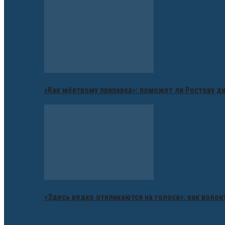
«Как мёртвому припарка»: поможет ли Ростову д
«Здесь редко откликаются на голоса»: как воло