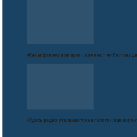
«Как мёртвому припарка»: поможет ли Ростову д
«Здесь редко откликаются на голоса»: как воло