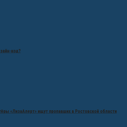
изайн-код?
нтёры «ЛизаАлерт» ищут пропавших в Ростовской области