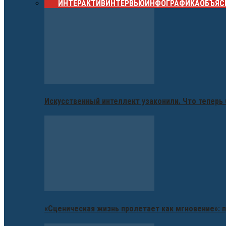
ВСЕ
ИНТЕРАКТИВ
ИНТЕРВЬЮ
ИНФОГРАФИКА
ОБЪЯС
Искусственный интеллект узаконили. Что теперь 
«Сценическая жизнь пролетает как мгновение»: п