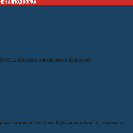
НЕНИЯ
ПОДБОРКА
будет с текстами, картинками и бизнесом?
рима-балерина Екатерина Кужнурова о балете, травмах и …