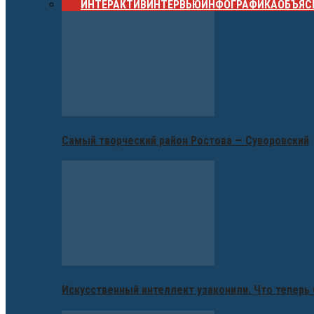
ВСЕ
ИНТЕРАКТИВ
ИНТЕРВЬЮ
ИНФОГРАФИКА
ОБЪЯС
Самый творческий район Ростова — Суворовский
Искусственный интеллект узаконили. Что теперь 