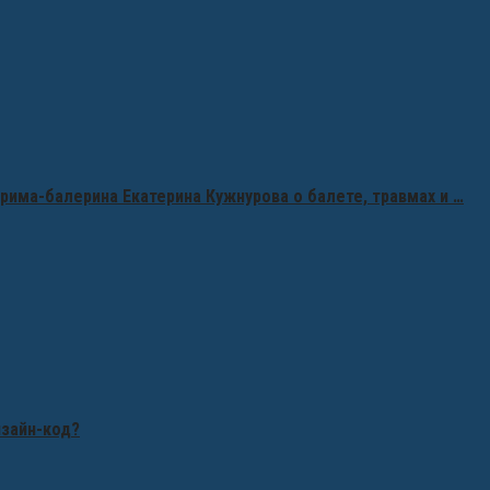
рима-балерина Екатерина Кужнурова о балете, травмах и …
изайн-код?