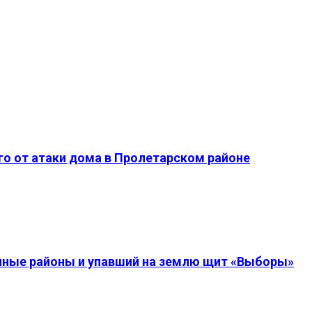
о от атаки дома в Пролетарском районе
енные районы и упавший на землю щит «Выборы»