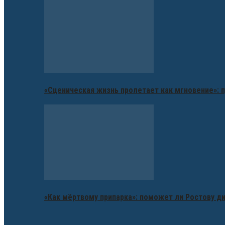
«Сценическая жизнь пролетает как мгновение»: п
«Как мёртвому припарка»: поможет ли Ростову д