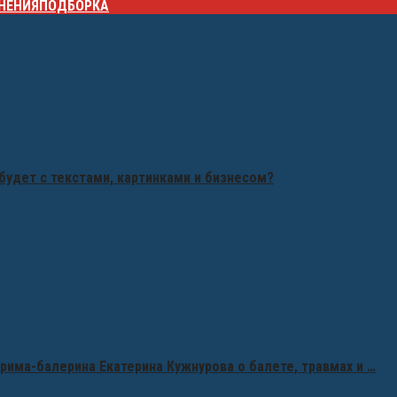
НЕНИЯ
ПОДБОРКА
будет с текстами, картинками и бизнесом?
рима-балерина Екатерина Кужнурова о балете, травмах и …