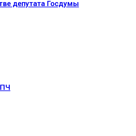
стве депутата Госдумы
СПЧ