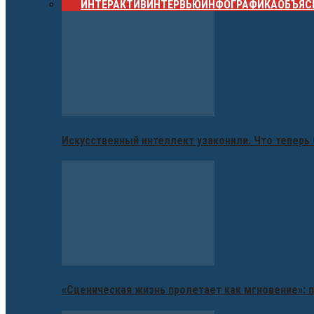
ВСЕ
ИНТЕРАКТИВ
ИНТЕРВЬЮ
ИНФОГРАФИКА
ОБЪЯС
Искусственный интеллект узаконили. Что теперь 
«Сценическая жизнь пролетает как мгновение»: п