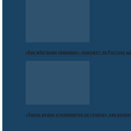
«Как мёртвому припарка»: поможет ли Ростову д
«Здесь редко откликаются на голоса»: как воло