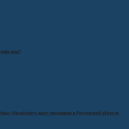
изайн-код?
нтёры «ЛизаАлерт» ищут пропавших в Ростовской области