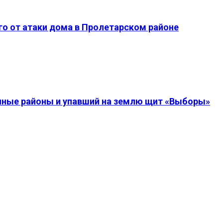
о от атаки дома в Пролетарском районе
енные районы и упавший на землю щит «Выборы»