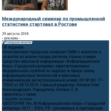
Международный семинар по промышленной
статистике стартовал в Ростове
29 августа 2018
- реклама -
Об издании
Качественное городское интернет-СМИ о новостях и
сюжетах из жизни города, региона, страны и мира.
Средство массовой информации «Информационное
бюро «Городской репортёр» зарегистрировано
Федеральной службой по надзору в сфере связи,
информационных технологий и массовых
коммуникаций, регистрационный номер ЭЛ № ФС 77 -
77030 от 28.10.2019. Главный редактор: Китаев Олег
Александрович. Учредитель: Китаев О. А.
Свяжитесь с нами:
news@cityreporter.ru
Следуйте за нами
КАТЕГОРИЯ 16+, © Информационное бюро «Городской
репортёр» 2011 - 2026, PR - рекламные и партнерские