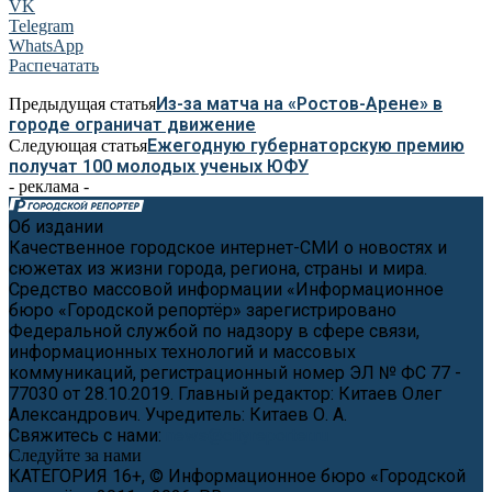
VK
Telegram
WhatsApp
Распечатать
Из-за матча на «Ростов-Арене» в
Предыдущая статья
городе ограничат движение
Ежегодную губернаторскую премию
Следующая статья
получат 100 молодых ученых ЮФУ
- реклама -
Об издании
Качественное городское интернет-СМИ о новостях и
сюжетах из жизни города, региона, страны и мира.
Средство массовой информации «Информационное
бюро «Городской репортёр» зарегистрировано
Федеральной службой по надзору в сфере связи,
информационных технологий и массовых
коммуникаций, регистрационный номер ЭЛ № ФС 77 -
77030 от 28.10.2019. Главный редактор: Китаев Олег
Александрович. Учредитель: Китаев О. А.
Свяжитесь с нами:
news@cityreporter.ru
Следуйте за нами
КАТЕГОРИЯ 16+, © Информационное бюро «Городской