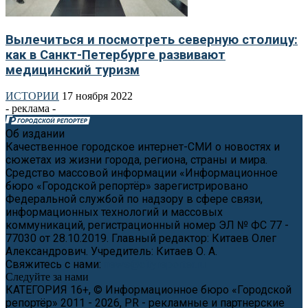
Вылечиться и посмотреть северную столицу:
как в Санкт-Петербурге развивают
медицинский туризм
ИСТОРИИ
17 ноября 2022
- реклама -
Об издании
Качественное городское интернет-СМИ о новостях и
сюжетах из жизни города, региона, страны и мира.
Средство массовой информации «Информационное
бюро «Городской репортёр» зарегистрировано
Федеральной службой по надзору в сфере связи,
информационных технологий и массовых
коммуникаций, регистрационный номер ЭЛ № ФС 77 -
77030 от 28.10.2019. Главный редактор: Китаев Олег
Александрович. Учредитель: Китаев О. А.
Свяжитесь с нами:
news@cityreporter.ru
Следуйте за нами
КАТЕГОРИЯ 16+, © Информационное бюро «Городской
репортёр» 2011 - 2026, PR - рекламные и партнерские