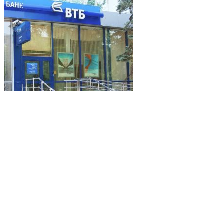
Банк ВТБ выступил генеральным спонсором
форума МАКС-2017
18 июля 2017
«Роскосмос» займется исследованием
проблем космической отрасли России
11 августа 2016