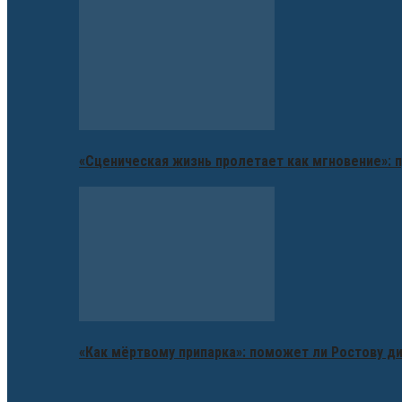
«Сценическая жизнь пролетает как мгновение»: п
«Как мёртвому припарка»: поможет ли Ростову д