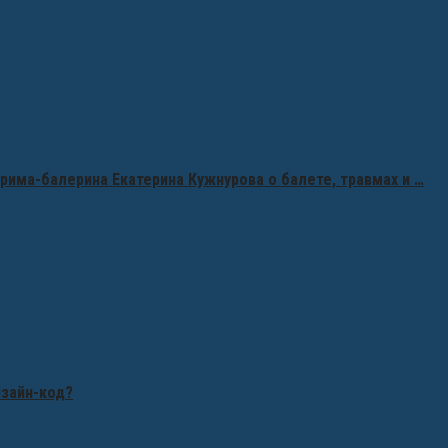
рима-балерина Екатерина Кужнурова о балете, травмах и …
изайн-код?