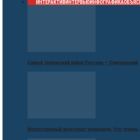
ВСЕ
ИНТЕРАКТИВ
ИНТЕРВЬЮ
ИНФОГРАФИКА
ОБЪЯС
Самый творческий район Ростова — Суворовский
Искусственный интеллект узаконили. Что теперь 