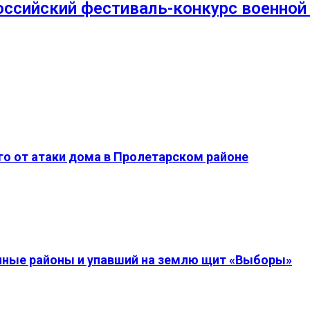
оссийский фестиваль-конкурс военной
о от атаки дома в Пролетарском районе
енные районы и упавший на землю щит «Выборы»