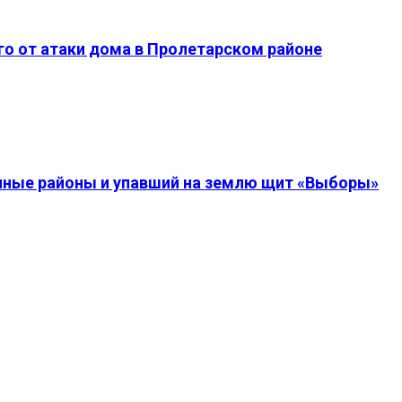
о от атаки дома в Пролетарском районе
енные районы и упавший на землю щит «Выборы»