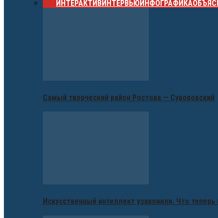
ВСЕ
ИНТЕРАКТИВ
ИНТЕРВЬЮ
ИНФОГРАФИКА
ОБЪЯС
Самый творческий район Ростова — Суворовский
Искусственный интеллект узаконили. Что теперь 