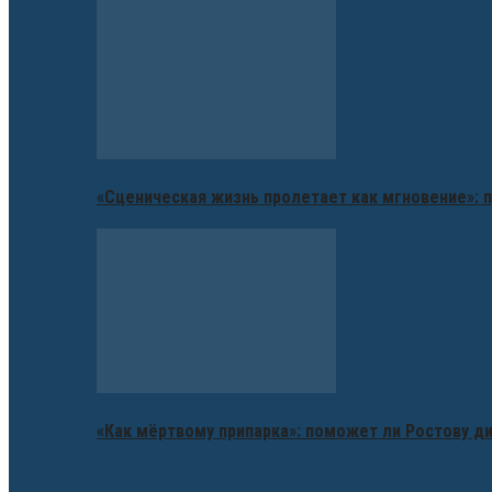
«Сценическая жизнь пролетает как мгновение»: п
«Как мёртвому припарка»: поможет ли Ростову д