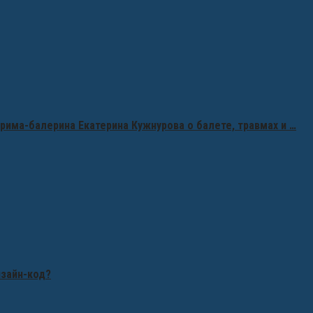
рима-балерина Екатерина Кужнурова о балете, травмах и …
изайн-код?