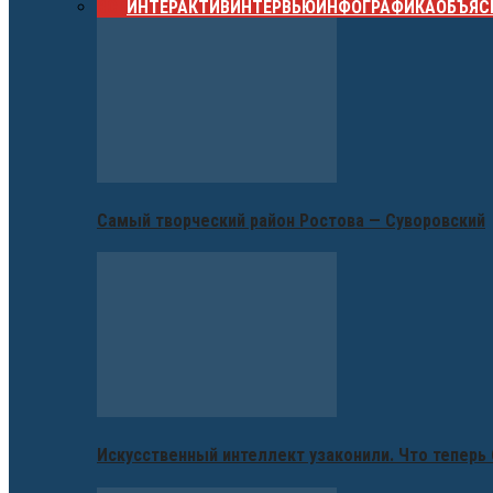
ВСЕ
ИНТЕРАКТИВ
ИНТЕРВЬЮ
ИНФОГРАФИКА
ОБЪЯС
Самый творческий район Ростова — Суворовский
Искусственный интеллект узаконили. Что теперь 