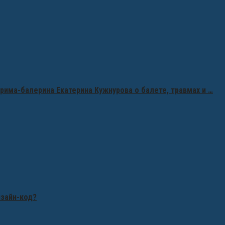
рима-балерина Екатерина Кужнурова о балете, травмах и …
изайн-код?