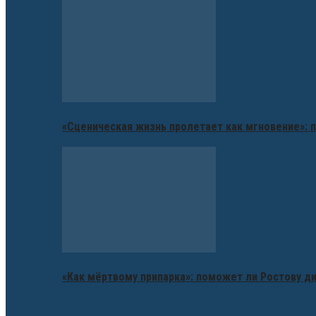
«Сценическая жизнь пролетает как мгновение»: п
«Как мёртвому припарка»: поможет ли Ростову д