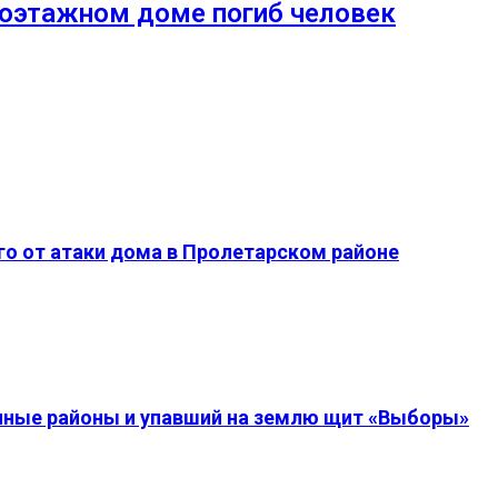
гоэтажном доме погиб человек
о от атаки дома в Пролетарском районе
енные районы и упавший на землю щит «Выборы»