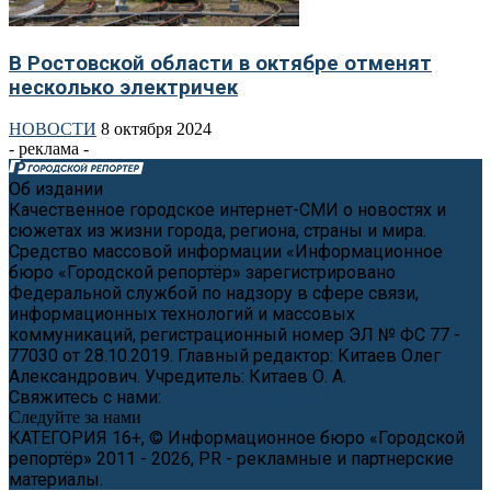
В Ростовской области в октябре отменят
несколько электричек
НОВОСТИ
8 октября 2024
- реклама -
Об издании
Качественное городское интернет-СМИ о новостях и
сюжетах из жизни города, региона, страны и мира.
Средство массовой информации «Информационное
бюро «Городской репортёр» зарегистрировано
Федеральной службой по надзору в сфере связи,
информационных технологий и массовых
коммуникаций, регистрационный номер ЭЛ № ФС 77 -
77030 от 28.10.2019. Главный редактор: Китаев Олег
Александрович. Учредитель: Китаев О. А.
Свяжитесь с нами:
news@cityreporter.ru
Следуйте за нами
КАТЕГОРИЯ 16+, © Информационное бюро «Городской
репортёр» 2011 - 2026, PR - рекламные и партнерские
материалы.