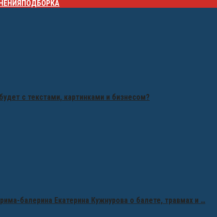
НЕНИЯ
ПОДБОРКА
будет с текстами, картинками и бизнесом?
рима-балерина Екатерина Кужнурова о балете, травмах и …