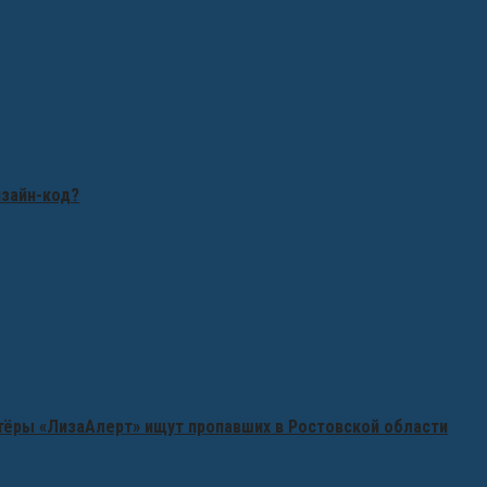
изайн-код?
нтёры «ЛизаАлерт» ищут пропавших в Ростовской области