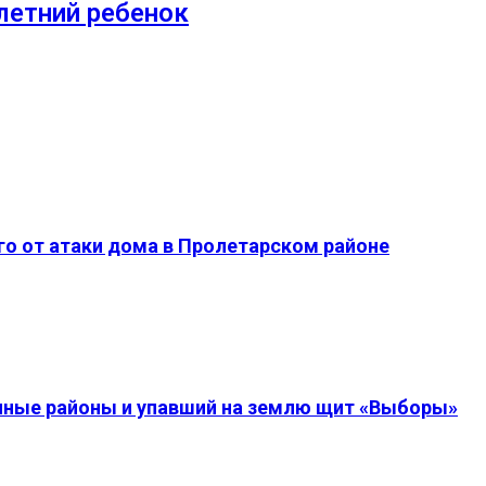
летний ребенок
о от атаки дома в Пролетарском районе
енные районы и упавший на землю щит «Выборы»