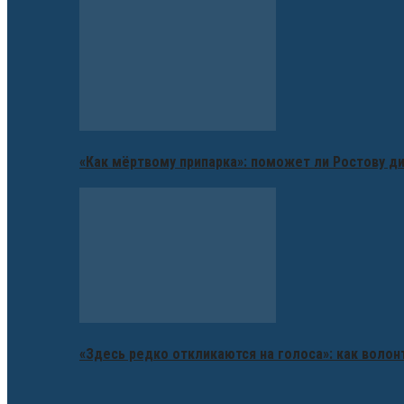
«Как мёртвому припарка»: поможет ли Ростову д
«Здесь редко откликаются на голоса»: как воло