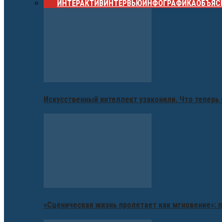
ВСЕ
ИНТЕРАКТИВ
ИНТЕРВЬЮ
ИНФОГРАФИКА
ОБЪЯС
Искусственный интеллект узаконили. Что теперь 
«Сценическая жизнь пролетает как мгновение»: п