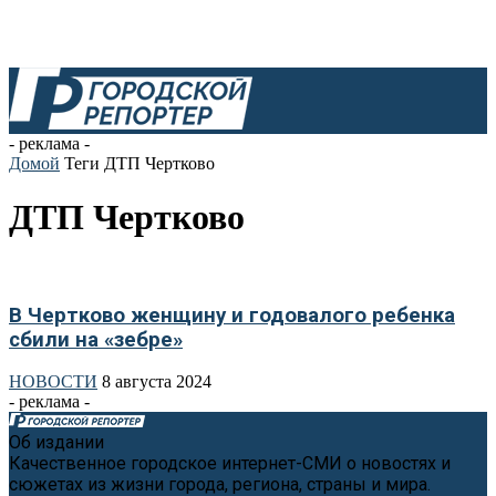
- реклама -
Домой
Теги
ДТП Чертково
ДТП Чертково
В Чертково женщину и годовалого ребенка
сбили на «зебре»
НОВОСТИ
8 августа 2024
- реклама -
Об издании
Качественное городское интернет-СМИ о новостях и
сюжетах из жизни города, региона, страны и мира.