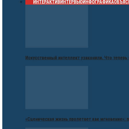
ВСЕ
ИНТЕРАКТИВ
ИНТЕРВЬЮ
ИНФОГРАФИКА
ОБЪЯС
Искусственный интеллект узаконили. Что теперь 
«Сценическая жизнь пролетает как мгновение»: п