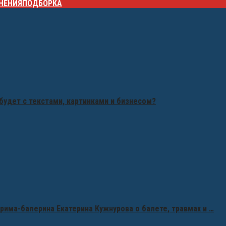
НЕНИЯ
ПОДБОРКА
будет с текстами, картинками и бизнесом?
рима-балерина Екатерина Кужнурова о балете, травмах и …