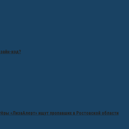
изайн-код?
нтёры «ЛизаАлерт» ищут пропавших в Ростовской области