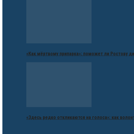
«Как мёртвому припарка»: поможет ли Ростову д
«Здесь редко откликаются на голоса»: как воло