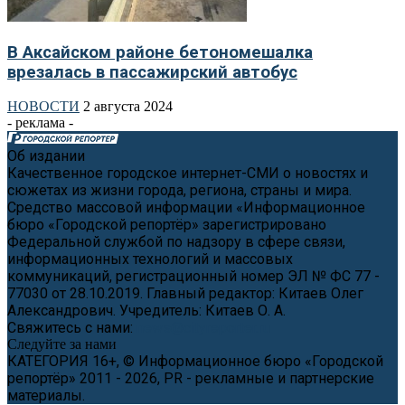
В Аксайском районе бетономешалка
врезалась в пассажирский автобус
НОВОСТИ
2 августа 2024
- реклама -
Об издании
Качественное городское интернет-СМИ о новостях и
сюжетах из жизни города, региона, страны и мира.
Средство массовой информации «Информационное
бюро «Городской репортёр» зарегистрировано
Федеральной службой по надзору в сфере связи,
информационных технологий и массовых
коммуникаций, регистрационный номер ЭЛ № ФС 77 -
77030 от 28.10.2019. Главный редактор: Китаев Олег
Александрович. Учредитель: Китаев О. А.
Свяжитесь с нами:
news@cityreporter.ru
Следуйте за нами
КАТЕГОРИЯ 16+, © Информационное бюро «Городской
репортёр» 2011 - 2026, PR - рекламные и партнерские
материалы.