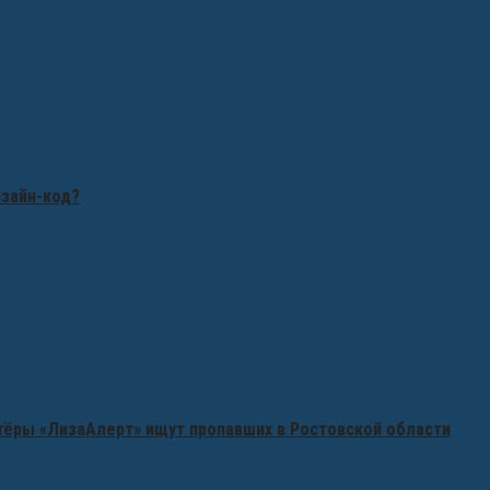
изайн-код?
нтёры «ЛизаАлерт» ищут пропавших в Ростовской области