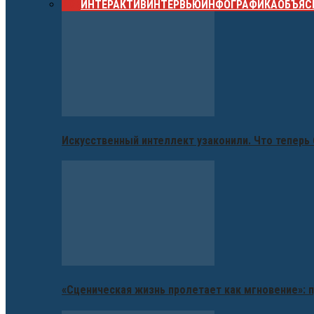
ВСЕ
ИНТЕРАКТИВ
ИНТЕРВЬЮ
ИНФОГРАФИКА
ОБЪЯС
Искусственный интеллект узаконили. Что теперь 
«Сценическая жизнь пролетает как мгновение»: п