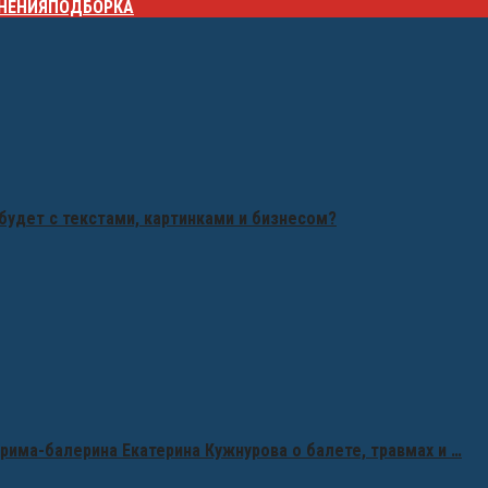
НЕНИЯ
ПОДБОРКА
будет с текстами, картинками и бизнесом?
рима-балерина Екатерина Кужнурова о балете, травмах и …