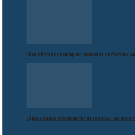
«Как мёртвому припарка»: поможет ли Ростову д
«Здесь редко откликаются на голоса»: как воло