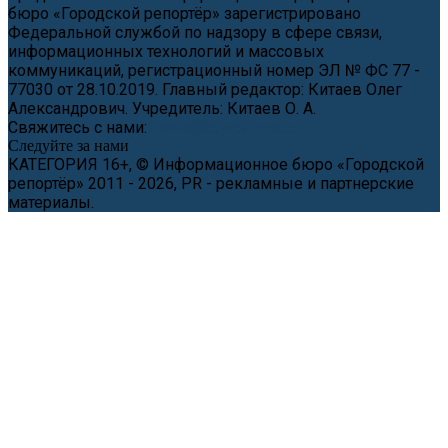
бюро «Городской репортёр» зарегистрировано
Федеральной службой по надзору в сфере связи,
информационных технологий и массовых
коммуникаций, регистрационный номер ЭЛ № ФС 77 -
77030 от 28.10.2019. Главный редактор: Китаев Олег
Александрович. Учредитель: Китаев О. А.
Свяжитесь с нами:
news@cityreporter.ru
Следуйте за нами
КАТЕГОРИЯ 16+, © Информационное бюро «Городской
репортёр» 2011 - 2026, PR - рекламные и партнерские
материалы.