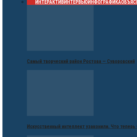
ВСЕ
ИНТЕРАКТИВ
ИНТЕРВЬЮ
ИНФОГРАФИКА
ОБЪЯС
Самый творческий район Ростова — Суворовский
Искусственный интеллект узаконили. Что теперь 