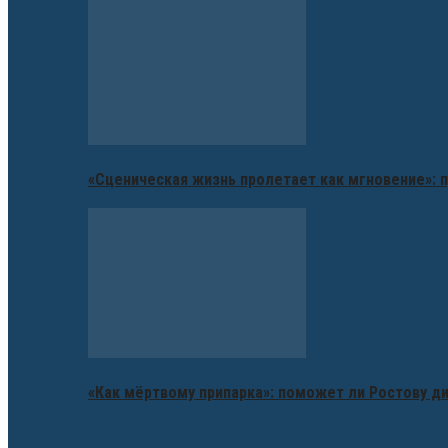
«Сценическая жизнь пролетает как мгновение»: п
«Как мёртвому припарка»: поможет ли Ростову д