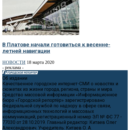
В Платове начали готовиться к весенне-
летней навигации
НОВОСТИ
18 марта 2020
- реклама -
Об издании
Качественное городское интернет-СМИ о новостях и
сюжетах из жизни города, региона, страны и мира.
Средство массовой информации «Информационное
бюро «Городской репортёр» зарегистрировано
Федеральной службой по надзору в сфере связи,
информационных технологий и массовых
коммуникаций, регистрационный номер ЭЛ № ФС 77 -
77030 от 28.10.2019. Главный редактор: Китаев Олег
Александрович. Учредитель: Китаев О. А.