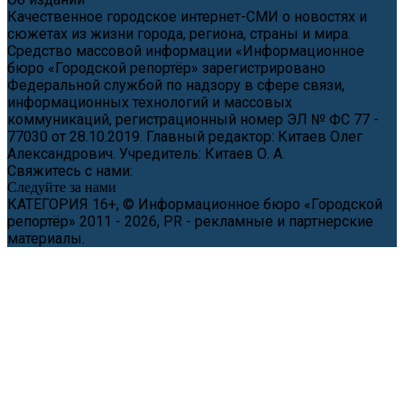
Качественное городское интернет-СМИ о новостях и
сюжетах из жизни города, региона, страны и мира.
Средство массовой информации «Информационное
бюро «Городской репортёр» зарегистрировано
Федеральной службой по надзору в сфере связи,
информационных технологий и массовых
коммуникаций, регистрационный номер ЭЛ № ФС 77 -
77030 от 28.10.2019. Главный редактор: Китаев Олег
Александрович. Учредитель: Китаев О. А.
Свяжитесь с нами:
news@cityreporter.ru
Следуйте за нами
КАТЕГОРИЯ 16+, © Информационное бюро «Городской
репортёр» 2011 - 2026, PR - рекламные и партнерские
материалы.