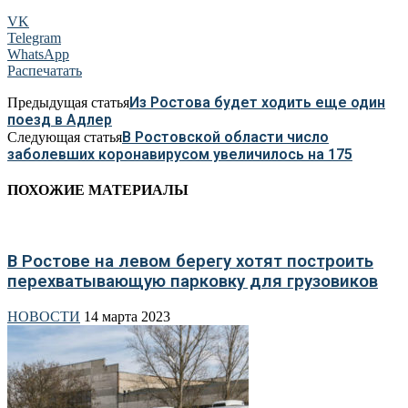
VK
Telegram
WhatsApp
Распечатать
Из Ростова будет ходить еще один
Предыдущая статья
поезд в Адлер
В Ростовской области число
Следующая статья
заболевших коронавирусом увеличилось на 175
ПОХОЖИЕ МАТЕРИАЛЫ
В Ростове на левом берегу хотят построить
перехватывающую парковку для грузовиков
НОВОСТИ
14 марта 2023